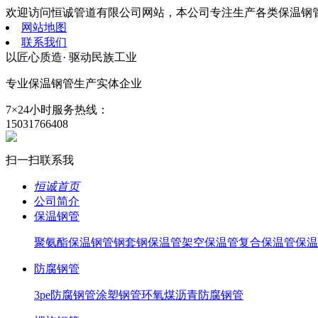
欢迎访问恒诚管道有限公司网站，本公司专注生产各类保温钢
网站地图
联系我们
以匠心质造· 驱动民族工业
专业保温钢管生产
实体企业
7×24小时服务热线：
15031766408
扫一扫联系我
恒诚首页
公司简介
保温钢管
聚氨酯保温钢管
钢套钢保温管
架空保温管
复合保温管
保温
防腐钢管
3pe防腐钢管
涂塑钢管
环氧煤沥青防腐钢管