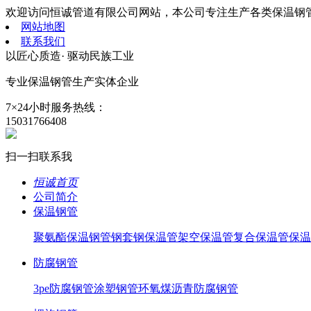
欢迎访问恒诚管道有限公司网站，本公司专注生产各类保温钢
网站地图
联系我们
以匠心质造· 驱动民族工业
专业保温钢管生产
实体企业
7×24小时服务热线：
15031766408
扫一扫联系我
恒诚首页
公司简介
保温钢管
聚氨酯保温钢管
钢套钢保温管
架空保温管
复合保温管
保温
防腐钢管
3pe防腐钢管
涂塑钢管
环氧煤沥青防腐钢管