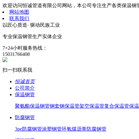
欢迎访问恒诚管道有限公司网站，本公司专注生产各类保温钢
网站地图
联系我们
以匠心质造· 驱动民族工业
专业保温钢管生产
实体企业
7×24小时服务热线：
15031766408
扫一扫联系我
恒诚首页
公司简介
保温钢管
聚氨酯保温钢管
钢套钢保温管
架空保温管
复合保温管
保温
防腐钢管
3pe防腐钢管
涂塑钢管
环氧煤沥青防腐钢管