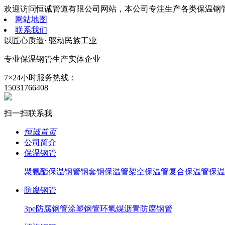
欢迎访问恒诚管道有限公司网站，本公司专注生产各类保温钢
网站地图
联系我们
以匠心质造· 驱动民族工业
专业保温钢管生产
实体企业
7×24小时服务热线：
15031766408
扫一扫联系我
恒诚首页
公司简介
保温钢管
聚氨酯保温钢管
钢套钢保温管
架空保温管
复合保温管
保温
防腐钢管
3pe防腐钢管
涂塑钢管
环氧煤沥青防腐钢管