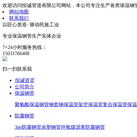
欢迎访问恒诚管道有限公司网站，本公司专注生产各类保温钢
网站地图
联系我们
以匠心质造· 驱动民族工业
专业保温钢管生产
实体企业
7×24小时服务热线：
15031766408
扫一扫联系我
恒诚首页
公司简介
保温钢管
聚氨酯保温钢管
钢套钢保温管
架空保温管
复合保温管
保温
防腐钢管
3pe防腐钢管
涂塑钢管
环氧煤沥青防腐钢管